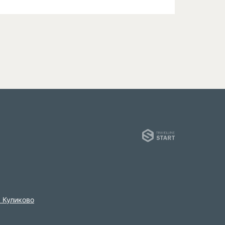
Tra
. Куликово