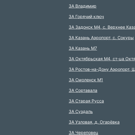
ЗА Владимир
3А Горячий ключ
3А Задонск М4,
с. Верхнее Каз
3А Казань Аэропорт,
с. Сокуры
3А Казань М7
3А Октябрьская М4,
ст-ца Окт
3А Ростов-на-Дону Аэропорт,
Щ
ЗА Смоленск М1
3А Сортавала
3А Старая Русса
3А Суздаль
3А Узловая,
д. Огарёвка
3А Череповец