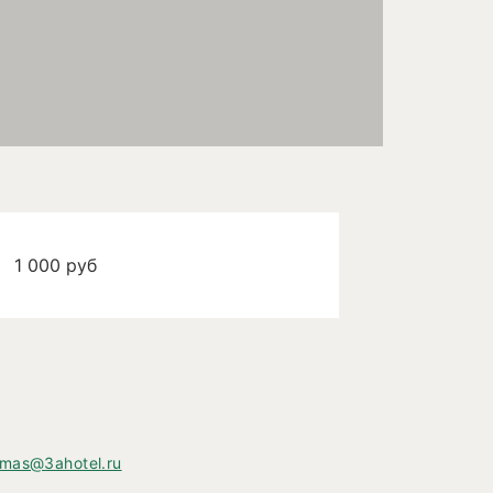
1 000
руб
mas@3ahotel.ru