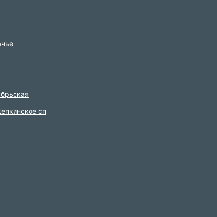
ачье
ябрьская
епкинское сп